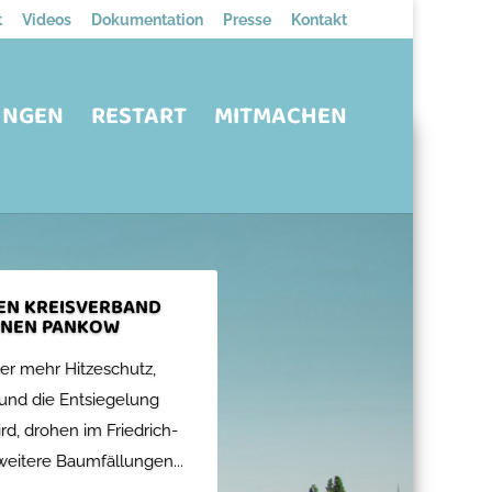
t
Videos
Dokumentation
Presse
Kontakt
UNGEN
RESTART
MITMACHEN
DEN KREISVERBAND
ÜNEN PANKOW
r mehr Hitzeschutz,
und die Entsiegelung
rd, drohen im Friedrich-
eitere Baumfällungen...