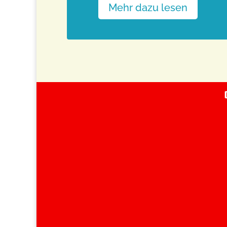
Mehr dazu lesen
Wird der Jahnsportpark zur Hitze
Datum:
30. Juni 2026
Medium:
Entwicklungsstadt
Zum Artikel