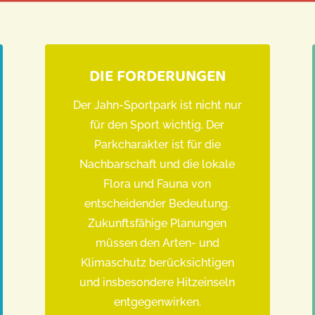
DIE FORDERUNGEN
Der Jahn-Sportpark ist nicht nur
für den Sport wichtig. Der
Parkcharakter ist für die
Nachbarschaft und die lokale
Flora und Fauna von
entscheidender Bedeutung.
Zukunftsfähige Planungen
müssen den Arten- und
Klimaschutz berücksichtigen
und insbesondere Hitzeinseln
entgegenwirken.